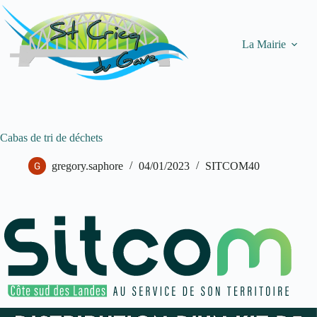
Passer
au
contenu
La Mairie
Cabas de tri de déchets
gregory.saphore
04/01/2023
SITCOM40